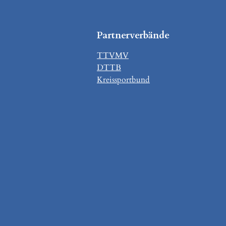
Partnerverbände
TTVMV
DTTB
Kreissportbund