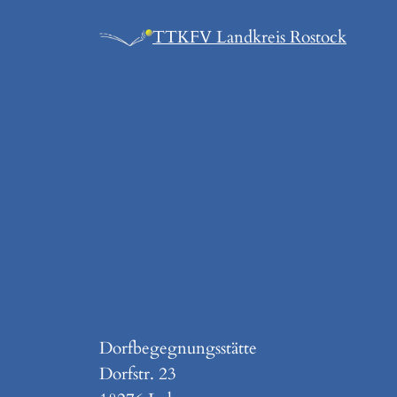
Zum
TTKFV Landkreis Rostock
Inhalt
springen
Dorfbegegnungsstätte
Dorfstr. 23