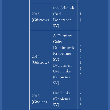
Ines Schmidt
2015
(Bad
Luisa Bock
(Güstrow)
Doberaner
(Gnoiener SV)
SV)
A-Turnier:
Gaby
A: Ines Schmidt
Dombrowski
(Bad Doberaner
Kröpeliner
2014
SV)
SV)
(Güstrow)
B: Anika Warnin
B-Turnier:
(Bad Doberaner
Ute Funke
SV)
(Gnoiener
SV)
Ute Funke
Anika Warning
2013
(Gnoiener
(Bad Doberaner
(Gnoien)
SV)
SV)