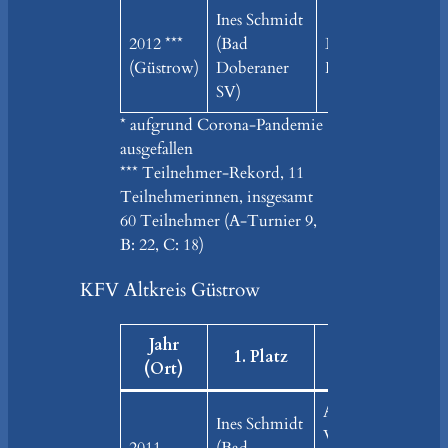
Ines Schmidt
2012 ***
(Bad
Bärbel Huber (SV
(Güstrow)
Doberaner
Hoppenrade)
SV)
* aufgrund Corona-Pandemie
ausgefallen
*** Teilnehmer-Rekord, 11
Teilnehmerinnen, insgesamt
60 Teilnehmer (A-Turnier 9,
B: 22, C: 18)
KFV Altkreis Güstrow
Jahr
1. Platz
2. Platz
3.
(Ort)
Anika
Ines Schmidt
Gab
Warning