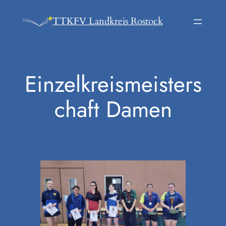
Zum
TTKFV Landkreis Rostock
Inhalt
springen
Einzelkreismeisters
chaft Damen