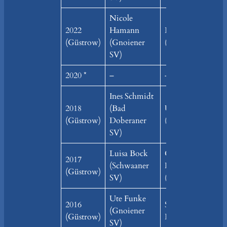
Nicole
2022
Hamann
Lena Hamann
(Güstrow)
(Gnoiener
(Gnoiener SV)
SV)
2020 *
–
–
Ines Schmidt
2018
(Bad
Ute Funke
(Güstrow)
Doberaner
(Gnoiener SV)
SV)
Luisa Bock
Christin
2017
(Schwaaner
Nützmann
(Güstrow)
SV)
(Gülzower SV)
Ute Funke
2016
Silvia Eder (TTV
(Gnoiener
(Güstrow)
Laage)
SV)