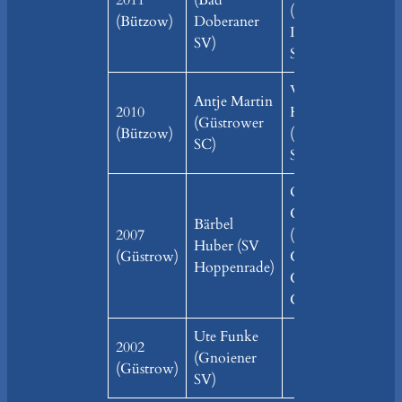
2011
(Bad
Dom
(Bad
(Bützow)
Doberaner
(TS
Doberaner
SV)
Neu
SV)
Wiebke
Antje Martin
Luis
2010
Hoff
(Güstrower
(Gno
(Bützow)
(Gnoiener
SC)
SV)
SV)
Oksama
Götze
Bärbel
2007
(VfL
Huber (SV
–
(Güstrow)
Grün-
Hoppenrade)
Gold
Güstrow)
Ute Funke
2002
(Gnoiener
(Güstrow)
SV)