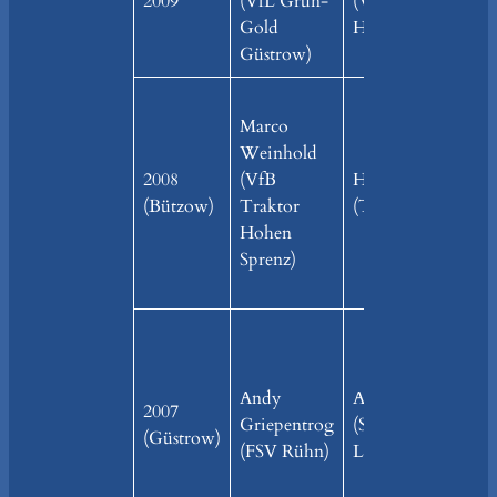
2009
(VfL Grün-
(VfB Traktor
Gold
Hohen Sprenz)
Güstrow)
Marco
Weinhold
2008
(VfB
Harald Preuß
(Bützow)
Traktor
(TTV Teterow)
Hohen
Sprenz)
Andy
Andreas Murken
2007
Griepentrog
(SV Aufbau
(Güstrow)
(FSV Rühn)
Liessow/Diekhof)