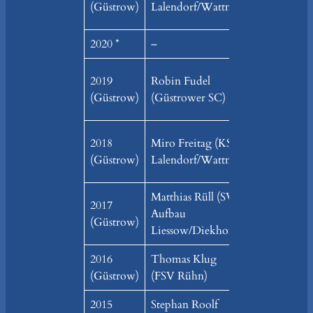
(Güstrow)
Lalendorf/Wattm.)
Lalendorf/W
2020 *
–
–
Hartwig Ho
2019
Robin Fudel
(KSG
(Güstrow)
(Güstrower SC)
Lalendorf/W
2018
Miro Freitag (KSG
Marcus Ott
(Güstrow)
Lalendorf/Wattm.)
Laage)
Matthias Rüll (SV
Hannes
2017
Aufbau
Kuntermann
(Güstrow)
Liessow/Diekhof)
Rühn)
2016
Thomas Klug
Daniel Hau
(Güstrow)
(FSV Rühn)
(FSV Rühn)
2015
Stephan Roolf
Thomas Pre