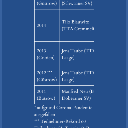
(Güstrow)
(Schwaaner SV)
(Gülzower S
Tilo Blauwitz
Jens Taube
2014
(TTA Gremmelin)
Laage)
2013
Jens Taube (TTV
Harald Preu
(Gnoien)
Laage)
(TTV Teter
2012 ***
Jens Taube (TTV
Harald Preu
(Güstrow)
Laage)
(TTV Teter
2011
Manfred Neu (Bad
Thomas Gru
(Bützow)
Doberaner SV)
(TTV Laage
* aufgrund Corona-Pandemie
ausgefallen
*** Teilnehmer-Rekord 60