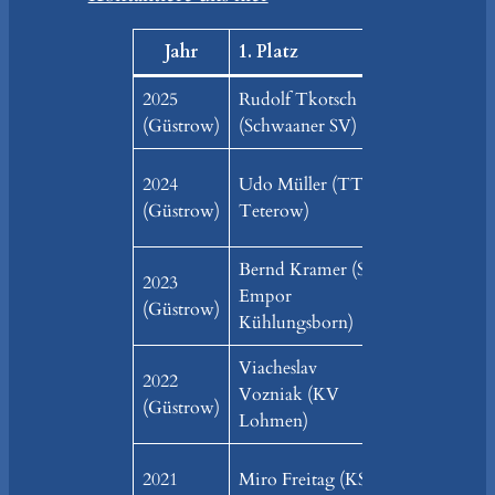
Jahr
1. Platz
2. Plat
2025
Rudolf Tkotsch
Ole Hoth (
(Güstrow)
(Schwaaner SV)
Lalendorf/W
Maik Bildha
2024
Udo Müller (TTV
(KSG
(Güstrow)
Teterow)
Lalendorf/W
Bernd Kramer (SV
2023
Stephan Wa
Empor
(Güstrow)
(TTV Teter
Kühlungsborn)
Viacheslav
2022
Miro Freita
Vozniak (KV
(Güstrow)
Lalendorf/W
Lohmen)
Björn Banna
2021
Miro Freitag (KSG
(KSG