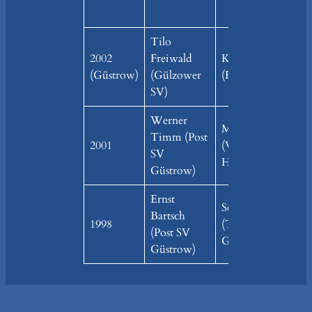
Tilo
2002
Freiwald
Klaus Schmidt
(Güstrow)
(Gülzower
(FSV Rühn)
SV)
Werner
Mathias Petereit
Timm (Post
2001
(VfB Traktor
SV
Hohen Sprenz)
Güstrow)
Ernst
Sebastian Korth
Bartsch
1998
(TTA
(Post SV
Gremmelin)
Güstrow)