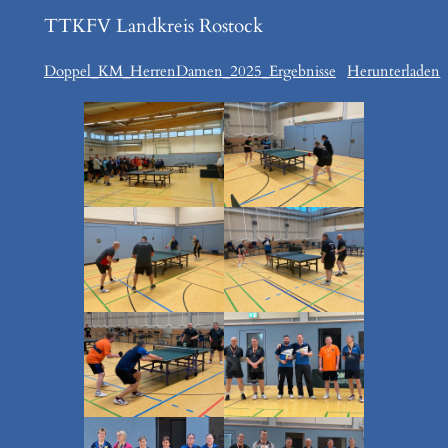
TTKFV Landkreis Rostock
Doppel_KM_HerrenDamen_2025_Ergebnisse
Herunterladen